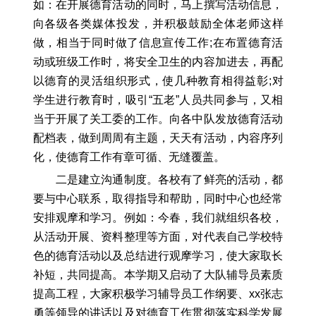
如：在开展德育活动的同时，马上撰写活动信息，
向各级各类媒体投发，并积极鼓励全体老师这样
做，相当于同时做了信息宣传工作;在布置德育活
动或班级工作时，将安全卫生的内容加进去，再配
以德育的灵活组织形式，使几种教育相得益彰;对
学生进行教育时，吸引“五老”人员共同参与，又相
当于开展了关工委的工作。向各中队发放德育活动
配档表，做到周周有主题，天天有活动，内容序列
化，使德育工作有章可循、无缝覆盖。
二是建立沟通制度。各校有了鲜亮的活动，都
要与中心联系，取得指导和帮助，同时中心也经常
安排观摩和学习。例如：今春，我们就组织各校，
从活动开展、资料整理等方面，对代表自己学校特
色的德育活动以及总结进行观摩学习，使大家取长
补短，共同提高。本学期又启动了大队辅导员素质
提高工程，大家积极学习辅导员工作纲要、xx张志
勇等领导的讲话以及对德育工作贯彻落实科学发展