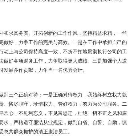
和求真务实、开拓创新的工作作风，坚持精益求精，一丝
完做好，力争工作的完美与高效。二是在工作中承担自己的
行动上与公司保持高度一致，不折不扣地贯彻执行公司的工
法做好各项财务工作，力争取得更大成绩。三是加强个人道
司发展多作贡献，力争当一名优秀会计。
到三个正确对待：一是正确对待权力，我始终树立权力就
责、恪尽职守，珍惜权力、管好权力，努力为公司服务。二
平常心，不见利忘义，不见富思迁，杜绝一切不正之风和腐
要求，严格遵守廉洁从业规定，做到自省、自警、自励，慎
受总共群众拥护的清正廉洁员工。