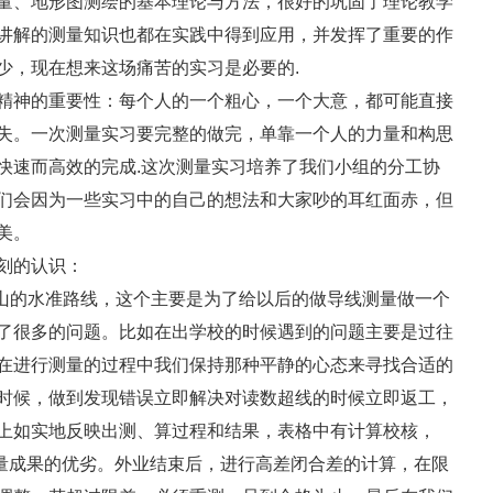
量、地形图测绘的基本理论与方法，很好的巩固了理论教学
讲解的测量知识也都在实践中得到应用，并发挥了重要的作
少，现在想来这场痛苦的实习是必要的.
神的重要性：每个人的一个粗心，一个大意，都可能直接
失。一次测量实习要完整的做完，单靠一个人的力量和构思
快速而高效的完成.这次测量实习培养了我们小组的分工协
们会因为一些实习中的自己的想法和大家吵的耳红面赤，但
美。
刻的认识：
山的水准路线，这个主要是为了给以后的做导线测量做一个
了很多的问题。比如在出学校的时候遇到的问题主要是过往
在进行测量的过程中我们保持那种平静的心态来寻找合适的
时候，做到发现错误立即解决对读数超线的时候立即返工，
上如实地反映出测、算过程和结果，表格中有计算校核，
测量成果的优劣。外业结束后，进行高差闭合差的计算，在限