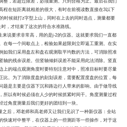
调整，若超过限差，必须重测。只到合格为止。最后在我们
高程在短距离就相差的很大，有时在前视读数直接在3以下
山的时候就打z字型上山，同时在上去的同时选点，测量都要
上时，才结束了这次的符合水准路线。
来说要求非常高，用的是j-2的仪器。这就要求我们一直都
。在每一个间歇点上，检验如果超限则立即返工重测。在实
例如我们采用盘左和盘右观测取平均数的方法，可消除照准
竖轴的残余误差。但竖轴倾斜误差不能采用此法消除。竖直
边上的端点观测角度时要特别注意对中，照准目标时要尽量
正比。为了消除度盘的刻划误差，需要配置度盘的位置，每
问题是主要是仪器下沉和路边行人带来的影响。由于做导线
，所以有时候必须在人少的时候抓紧时间干。角度测量过程
经过角度测量后我们更好的团结到一块。
量之后，邓老师和高老师又让我们见识了一种新仪器：全站
的快速对中整平，在仪器上的一些测距等一些操作，对于这