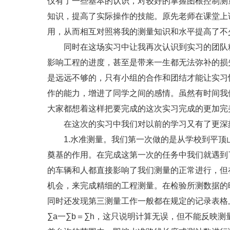
仪有了一些基本的认识，对较好的掌握图根控制测
知识，提高了实际操作的技能。原先老师在课堂上
用，从而相互对照将我的测量知识和水平提高了不
同时在这场实习中让我再次认识到实习的团队精
影响工程的进度，甚至是带来一生都无法弥补的损
是远远不够的，只有小组的合作和团结才能让实习
作的能力，增进了同学之间的感情。虽然有时间我
大家都想着这样把要完成的这次实习完成的更加完
在这次的实习中我们对以前的学习又有了更深
1.水准测量。我们第一次做的是从学校到平顶
奠基的作用。在完成这第一次的任务中我们就遇到
的车辆和人都直接影响了我们测量的正常进行，但
机会，来完成精细的工程测量。在检验所测数据的
同时还发现第三测量工作一般都在规定的记录表格
∑a一∑b＝∑h，这只说明计算无误，但不能反映