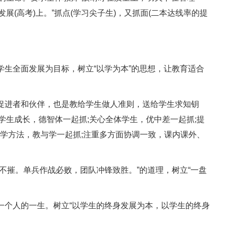
(高考)上。”抓点(学习尖子生)，又抓面(二本达线率的提
生全面发展为目标，树立“以学为本”的思想，让教育适合
促进者和伙伴，也是教给学生做人准则，送给学生求知钥
学生成长，德智体一起抓;关心全体学生，优中差一起抓;提
教学方法，教与学一起抓;注重多方面协调一致，课内课外、
不摧。单兵作战必败，团队冲锋致胜。”的道理，树立“一盘
个人的一生。树立“以学生的终身发展为本，以学生的终身