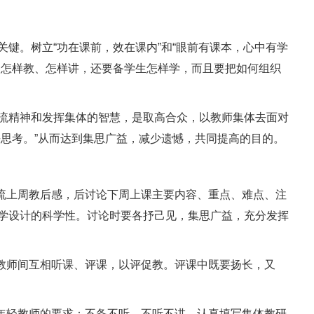
。树立“功在课前，效在课内”和“眼前有课本，心中有学
备怎样教、怎样讲，还要备学生怎样学，而且要把如何组织
精神和发挥集体的智慧，是取高合众，以教师集体去面对
去思考。”从而达到集思广益，减少遗憾，共同提高的目的。
流上周教后感，后讨论下周上课主要内容、重点、难点、注
学设计的科学性。讨论时要各抒己见，集思广益，充分发挥
教师间互相听课、评课，以评促教。评课中既要扬长，又
年轻教师的要求：不备不听，不听不讲。认真填写集体教研