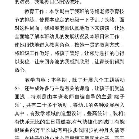
的话说，我能将自己的活做好。
教育工作：本学期由于我班的陈娟老师孕育技
节的排练，使原本稳定的班级一下子乱了头绪。面
对这种局面，我和秦老师认真地做下来谈谈，让她
全面地了解本班幼儿的发展状况及本班日常工作，
使她很快地进入教育角色，按她一贯的教育方式，
将班级工作做好，将孩子管好，让领导悬挂的心得
以安稳，让来回奔波的我感到欣慰，让家长们得到
放心。
教学内容：本学期，除了开展六个主题活动
外，还生成许多与主题有关的课题，让孩子们受益
匪浅，特别是由本班老师自编自导的主题‘罐子
乐’，共有二十多个活动，将幼儿的各种发展融入
其中，有数学领域的造型设计，叠高统计，装相;
有快乐无比的生日蛋糕宴;有气势雄伟的城门;有蜿
蜒屈曲的万里长城;有科技步伐同步的神舟火箭等
等。在孩子们幼小的心灵里埋下爱国的种子。至于